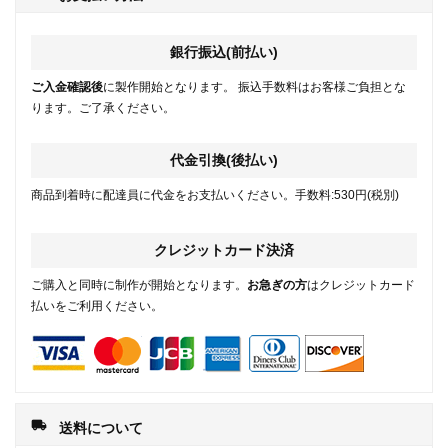
銀行振込(前払い)
ご入金確認後
に製作開始となります。 振込手数料はお客様ご負担とな
ります。ご了承ください。
代金引換(後払い)
商品到着時に配達員に代金をお支払いください。手数料:530円(税別)
クレジットカード決済
ご購入と同時に制作が開始となります。
お急ぎの方
はクレジットカード
払いをご利用ください。
local_shipping
送料について