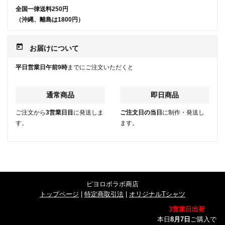
全国一律送料250円
（沖縄、離島は1800円）
today
お届けについて
平日営業日午前9時
までにご注文いただくと
通常商品
即日商品
ご注文から
3営業日目
に発送しま
ご注文日の当日
に制作・発送し
す。
ます。
ピヨロボラボ商店
トップページ
|
特定商取引法
|
オリジナルTシャツ
3営業日出荷
本日
8月7日
ご購入で