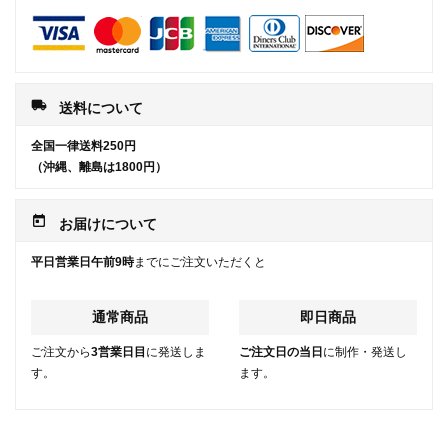
local_shipping
送料について
全国一律送料250円
（沖縄、離島は1800円）
today
お届けについて
平日営業日午前9時
までにご注文いただくと
通常商品
即日商品
ご注文から
3営業日目
に発送しま
ご注文日の当日
に制作・発送し
す。
ます。