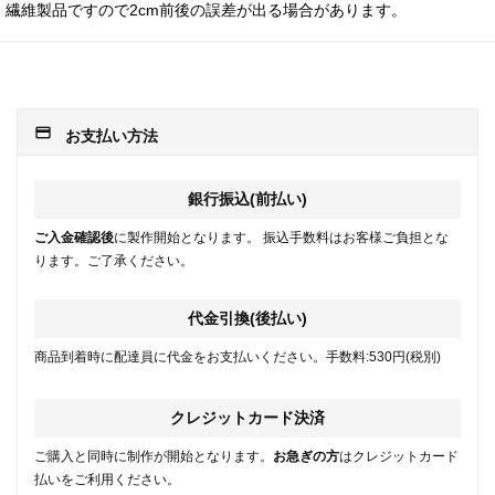
繊維製品ですので2cm前後の誤差が出る場合があります。
payment
お支払い方法
銀行振込(前払い)
ご入金確認後
に製作開始となります。 振込手数料はお客様ご負担とな
ります。ご了承ください。
代金引換(後払い)
商品到着時に配達員に代金をお支払いください。手数料:530円(税別)
クレジットカード決済
ご購入と同時に制作が開始となります。
お急ぎの方
はクレジットカード
払いをご利用ください。