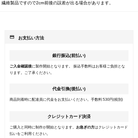
繊維製品ですので2cm前後の誤差が出る場合があります。
payment
お支払い方法
銀行振込(前払い)
ご入金確認後
に製作開始となります。 振込手数料はお客様ご負担とな
ります。ご了承ください。
代金引換(後払い)
商品到着時に配達員に代金をお支払いください。手数料:530円(税別)
クレジットカード決済
ご購入と同時に制作が開始となります。
お急ぎの方
はクレジットカード
払いをご利用ください。