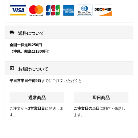
local_shipping
送料について
全国一律送料250円
（沖縄、離島は1800円）
today
お届けについて
平日営業日午前9時
までにご注文いただくと
通常商品
即日商品
ご注文から
3営業日目
に発送しま
ご注文日の当日
に制作・発送し
す。
ます。