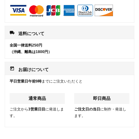
local_shipping
送料について
全国一律送料250円
（沖縄、離島は1800円）
today
お届けについて
平日営業日午前9時
までにご注文いただくと
通常商品
即日商品
ご注文から
3営業日目
に発送しま
ご注文日の当日
に制作・発送し
す。
ます。