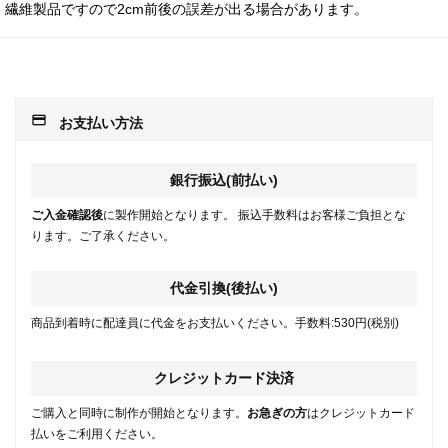
繊維製品ですので2cm前後の誤差が出る場合があります。
payment
お支払い方法
銀行振込(前払い)
ご入金確認後
に製作開始となります。 振込手数料はお客様ご負担とな
ります。ご了承ください。
代金引換(後払い)
商品到着時に配達員に代金をお支払いください。手数料:530円(税別)
クレジットカード決済
ご購入と同時に制作が開始となります。
お急ぎの方
はクレジットカード
払いをご利用ください。