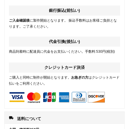
銀行振込(前払い)
ご入金確認後
に製作開始となります。 振込手数料はお客様ご負担とな
ります。ご了承ください。
代金引換(後払い)
商品到着時に配達員に代金をお支払いください。手数料:530円(税別)
クレジットカード決済
ご購入と同時に制作が開始となります。
お急ぎの方
はクレジットカード
払いをご利用ください。
local_shipping
送料について