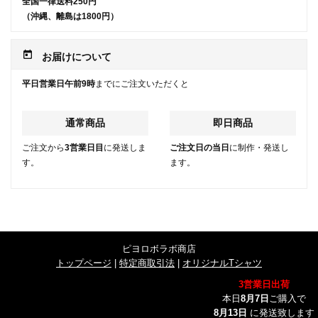
全国一律送料250円
（沖縄、離島は1800円）
today
お届けについて
平日営業日午前9時
までにご注文いただくと
通常商品
即日商品
ご注文から
3営業日目
に発送しま
ご注文日の当日
に制作・発送し
す。
ます。
ピヨロボラボ商店
トップページ
|
特定商取引法
|
オリジナルTシャツ
3営業日出荷
本日
8月7日
ご購入で
8月13日
に発送致します