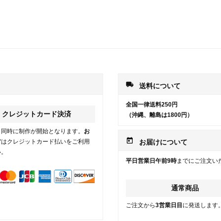
local_shipping
送料について
全国一律送料250円
クレジットカード決済
（沖縄、離島は1800円）
と同時に制作が開始となります。
お
today
方
はクレジットカード払いをご利用
お届けについて
い。
平日営業日午前9時
までにご注文い
通常商品
ご注文から
3営業日目
に発送します