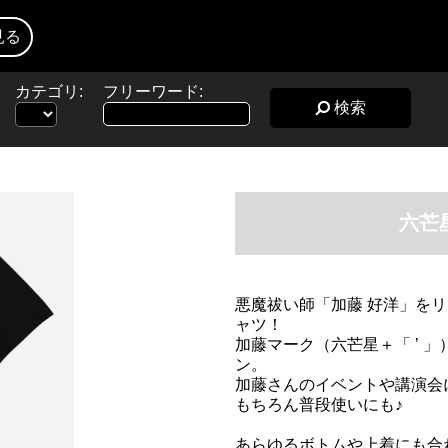
見る
カテゴリ:
フリーワード:
検索
六芒
悪魔祓い師「加藤 好洋」を
ャツ！
加藤マーク（六芒星＋「 ’ 
ン。
加藤さんのイベントや講演会
もちろん普段使いにも♪
あらゆるボトムや上着にも合