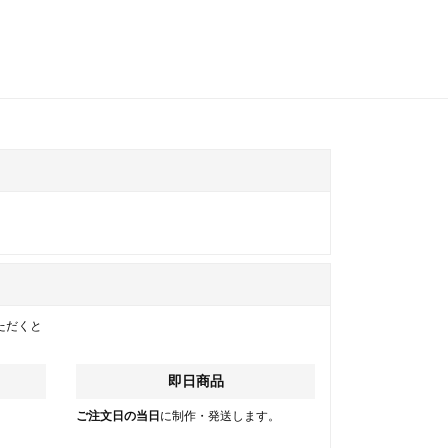
ただくと
即日商品
。
ご注文日の当日
に制作・発送します。