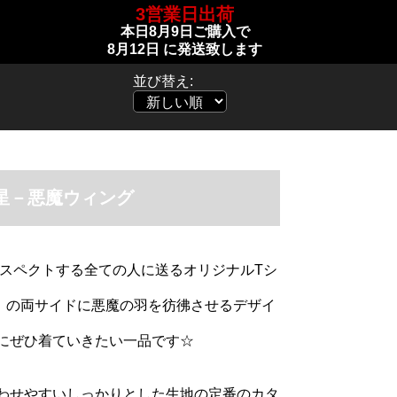
3営業日出荷
本日
8月9日
ご購入で
8月12日
に発送致します
並び替え:
星－悪魔ウィング
リスペクトする全ての人に送るオリジナルTシ
」）の両サイドに悪魔の羽を彷彿させるデザイ
にぜひ着ていきたい一品です☆
わせやすいしっかりとした生地の定番のカタ