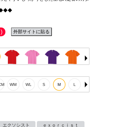
◆◆◆
)
外部サイトに貼る
エクソシスト
ｅｘｏｒｃｉｓｔ