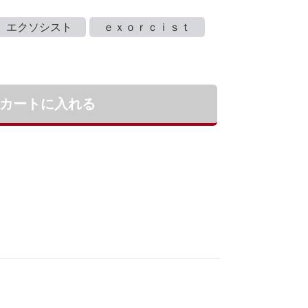
エクソシスト
ｅｘｏｒｃｉｓｔ
カートに入れる