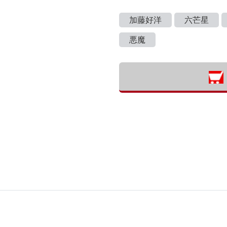
加藤好洋
六芒星
悪魔