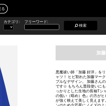
見る
カテゴリ:
フリーワード:
検索
加藤
悪魔祓い師「加藤 好洋」を
ャツ！ ヒビ割れた加藤マーク
プルなデザイン。 加藤さん
です☆ もちろん普段使いにも
っかりとした生地の長袖Tシ
の低い（暗め）色』の方がヒ
が強く映えて美しく見えます
ンのため六芒星にノイズのよ