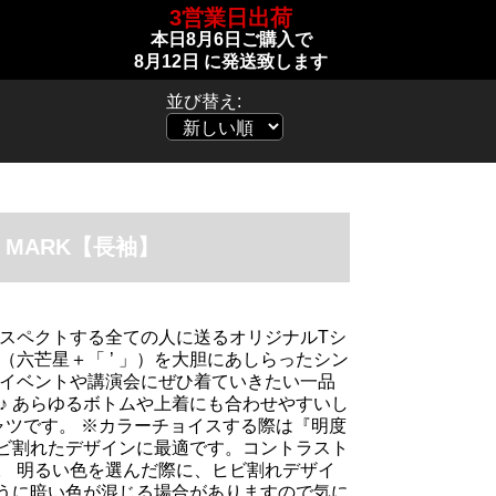
3営業日出荷
本日
8月6日
ご購入で
8月12日
に発送致します
並び替え:
 MARK【長袖】
リスペクトする全ての人に送るオリジナルTシ
（六芒星＋「 ’ 」）を大胆にあしらったシン
のイベントや講演会にぜひ着ていきたい一品
♪ あらゆるボトムや上着にも合わせやすいし
ャツです。 ※カラーチョイスする際は『明度
ビ割れたデザインに最適です。コントラスト
。 明るい色を選んだ際に、ヒビ割れデザイ
うに暗い色が混じる場合がありますので気に