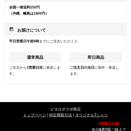
全国一律送料250円
（沖縄、離島は1800円）
today
お届けについて
平日営業日午前9時
までにご注文いただくと
通常商品
即日商品
ご注文から
3営業日目
に発送しま
ご注文日の当日
に制作・発送し
す。
ます。
ピヨロボラボ商店
トップページ
|
特定商取引法
|
オリジナルTシャツ
3営業日出荷
本日
8月7日
ご購入で