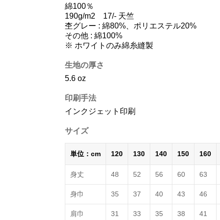
綿100％
190g/m2 17/- 天竺
杢グレー : 綿80%、ポリエステル20%
その他 : 綿100%
※ ホワイトのみ綿糸縫製
生地の厚さ
5.6 oz
印刷手法
インクジェット印刷
サイズ
単位：cm
120
130
140
150
160
身丈
48
52
56
60
63
身巾
35
37
40
43
46
肩巾
31
33
35
38
41