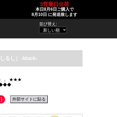
3営業日出荷
本日
8月6日
ご購入で
8月10日
に発送致します
並び替え:
しるし）-black-
 。 ★★★
◆◆◆
)
外部サイトに貼る