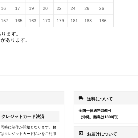
16
17
19
20
22
24
26
26
157
165
163
170
179
181
183
186
おります。
合があります。
local_shipping
送料について
全国一律送料250円
クレジットカード決済
（沖縄、離島は1800円）
と同時に制作が開始となります。
お
today
方
はクレジットカード払いをご利用
お届けについて