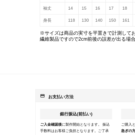
袖丈
14
15
16
17
18
身長
118
130
140
150
161
※サイズは商品の実寸を平置きで計測して
繊維製品ですので2cm前後の誤差が出る場
payment
お支払い方法
銀行振込(前払い)
ご入金確認後
に製作開始となります。 振込
ご購入
手数料はお客様ご負担となります。ご了承
急ぎの