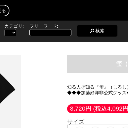
見る
カテゴリ:
フリーワード:
検索
玺（
知る人ぞ知る『玺』（しるし）
◆◆◆加藤好洋非公式グッズ
3,720円
(税込4,092円
サイズ