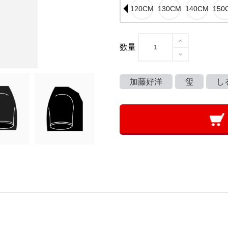
数量
加藤好洋
玺
し