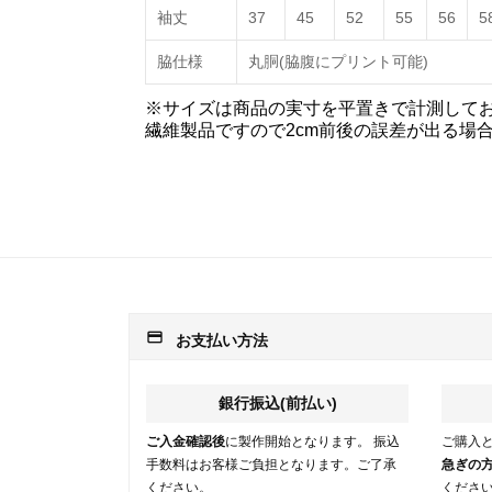
袖丈
37
45
52
55
56
5
脇仕様
丸胴(脇腹にプリント可能)
※サイズは商品の実寸を平置きで計測して
繊維製品ですので2cm前後の誤差が出る場
payment
お支払い方法
銀行振込(前払い)
ご入金確認後
に製作開始となります。 振込
ご購入
手数料はお客様ご負担となります。ご了承
急ぎの
ください。
くださ