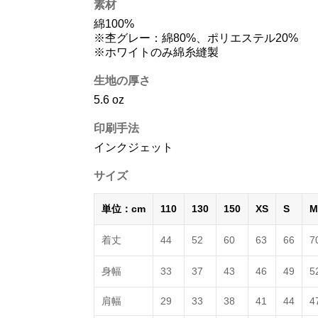
素材
綿100%
※杢グレー：綿80%、ポリエステル20%
※ホワイトのみ綿糸縫製
生地の厚さ
5.6 oz
印刷手法
インクジェット
サイズ
単位：cm
110
130
150
XS
S
M
着丈
44
52
60
63
66
7
身幅
33
37
43
46
49
5
肩幅
29
33
38
41
44
4