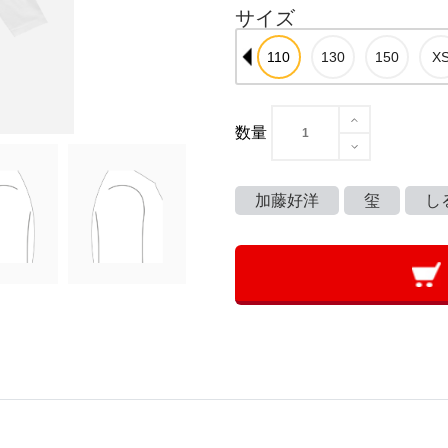
サイズ
数量
加藤好洋
玺
し