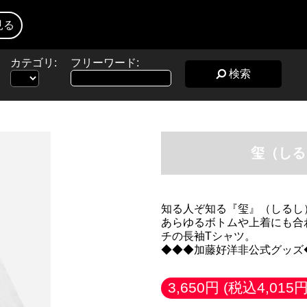
見る
カテゴリ:
フリーワード:
検索
玺（しるし
知る人ぞ知る『玺』（しるし
あらゆるボトムや上着にも合
チの長袖Tシャツ。
◆◆◆加藤好洋非公式グッズ
3,650円
(税込4,015円