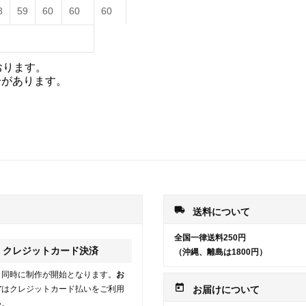
8
59
60
60
60
おります。
合があります。
local_shipping
送料について
全国一律送料250円
クレジットカード決済
（沖縄、離島は1800円）
と同時に制作が開始となります。
お
today
方
はクレジットカード払いをご利用
お届けについて
い。