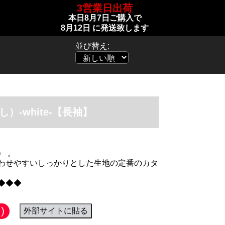
3営業日出荷
本日
8月7日
ご購入で
8月12日
に発送致します
並び替え:
）-white-【長袖】
） 。
わせやすいしっかりとした生地の定番のカタ
◆◆◆
)
外部サイトに貼る