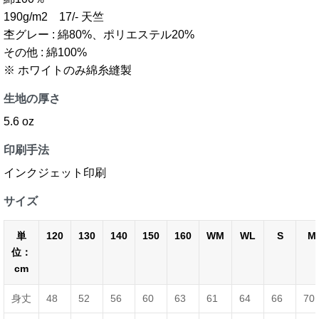
190g/m2 17/- 天竺
杢グレー : 綿80%、ポリエステル20%
その他 : 綿100%
※ ホワイトのみ綿糸縫製
生地の厚さ
5.6 oz
印刷手法
インクジェット印刷
サイズ
単
120
130
140
150
160
WM
WL
S
M
位：
cm
身丈
48
52
56
60
63
61
64
66
70