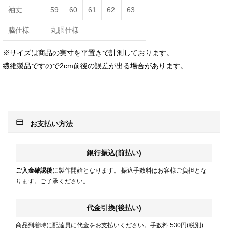
袖丈
59
60
61
62
63
脇仕様
丸胴仕様
※サイズは商品の実寸を平置きで計測しております。
繊維製品ですので2cm前後の誤差が出る場合があります。
payment
お支払い方法
銀行振込(前払い)
ご入金確認後
に製作開始となります。 振込手数料はお客様ご負担とな
ります。ご了承ください。
代金引換(後払い)
商品到着時に配達員に代金をお支払いください。手数料:530円(税別)