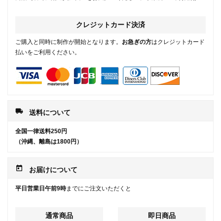
クレジットカード決済
ご購入と同時に制作が開始となります。
お急ぎの方
はクレジットカード
払いをご利用ください。
local_shipping
送料について
全国一律送料250円
（沖縄、離島は1800円）
today
お届けについて
平日営業日午前9時
までにご注文いただくと
通常商品
即日商品