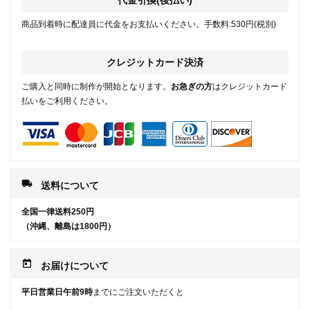
代金引換(後払い)
商品到着時に配達員に代金をお支払いください。手数料:530円(税別)
クレジットカード決済
ご購入と同時に制作が開始となります。
お急ぎの方
はクレジットカード
払いをご利用ください。
local_shipping
送料について
全国一律送料250円
（沖縄、離島は1800円）
today
お届けについて
平日営業日午前9時
までにご注文いただくと