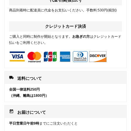
代金引換(後払い)
商品到着時に配達員に代金をお支払いください。手数料:530円(税別)
クレジットカード決済
ご購入と同時に制作が開始となります。
お急ぎの方
はクレジットカード
払いをご利用ください。
local_shipping
送料について
全国一律送料250円
（沖縄、離島は1800円）
today
お届けについて
平日営業日午前9時
までにご注文いただくと