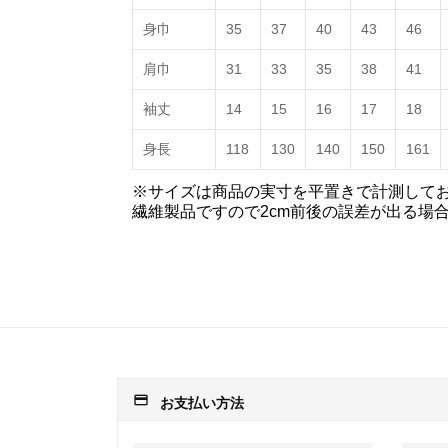
身巾
35
37
40
43
46
肩巾
31
33
35
38
41
袖丈
14
15
16
17
18
身長
118
130
140
150
161
※サイズは商品の実寸を平置きで計測して
繊維製品ですので2cm前後の誤差が出る場
payment
お支払い方法