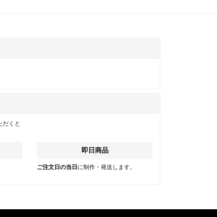
ただくと
即日商品
。
ご注文日の当日
に制作・発送します。