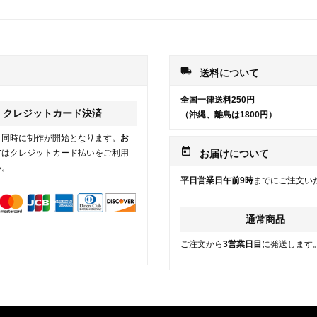
local_shipping
送料について
全国一律送料250円
クレジットカード決済
（沖縄、離島は1800円）
と同時に制作が開始となります。
お
today
方
はクレジットカード払いをご利用
お届けについて
い。
平日営業日午前9時
までにご注文い
通常商品
ご注文から
3営業日目
に発送します