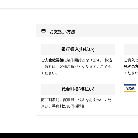
payment
お支払い方法
銀行振込(前払い)
ご入金確認後
に製作開始となります。 振込
ご購入
手数料はお客様ご負担となります。ご了承
急ぎの
ください。
くださ
代金引換(後払い)
商品到着時に配達員に代金をお支払いくだ
さい。手数料:530円(税別)