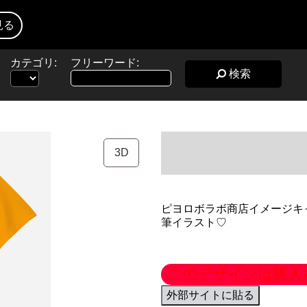
見る
カテゴリ:
フリーワード:
検索
3D
ピヨロボラボ商店イメージキ
筆イラスト♡
このデザインは購入
外部サイトに貼る