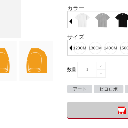
カラー
サイズ
数量
アート
ピヨロボ