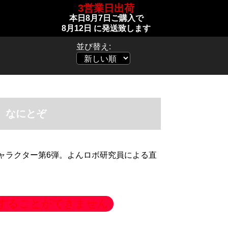
3営業日出荷
本日
8月7日
ご購入で
8月12日
に発送致します
並び替え:
なにとぞ
ャラクター第6弾。よんロボ研究員による直
することができません