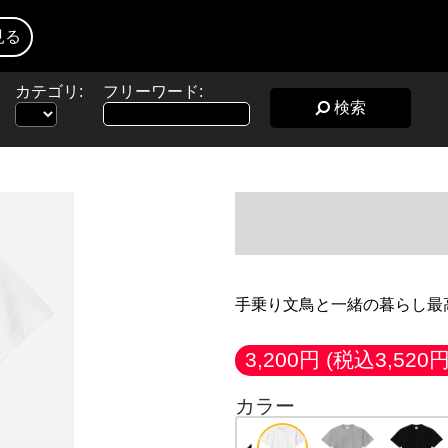
見る
カテゴリ:
フリーワード:
検索
手乗り文鳥と一緒の暮らし最
3,200円
(税込3,520円
カラー