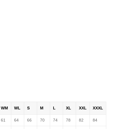
WM
WL
S
M
L
XL
XXL
XXXL
61
64
66
70
74
78
82
84