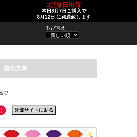
3営業日出荷
本日
8月7日
ご購入で
8月12日
に発送致します
並び替え:
僕の文鳥
高♡
)
外部サイトに貼る