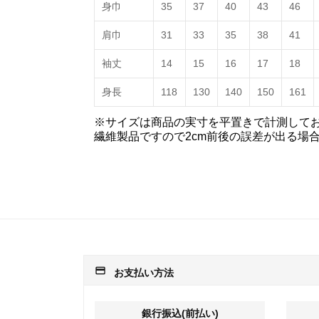
身巾
35
37
40
43
46
肩巾
31
33
35
38
41
袖丈
14
15
16
17
18
身長
118
130
140
150
161
※サイズは商品の実寸を平置きで計測して
繊維製品ですので2cm前後の誤差が出る場
payment
お支払い方法
銀行振込(前払い)