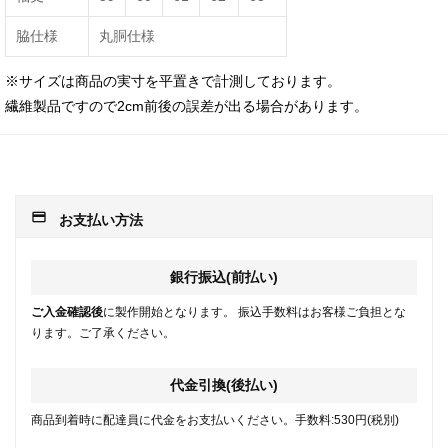
脇仕様
丸胴仕様
※サイズは商品の実寸を平置きで計測しております。
繊維製品ですので2cm前後の誤差が出る場合があります。
payment
お支払い方法
銀行振込(前払い)
ご入金確認後
に製作開始となります。 振込手数料はお客様ご負担とな
ります。ご了承ください。
代金引換(後払い)
商品到着時に配達員に代金をお支払いください。手数料:530円(税別)