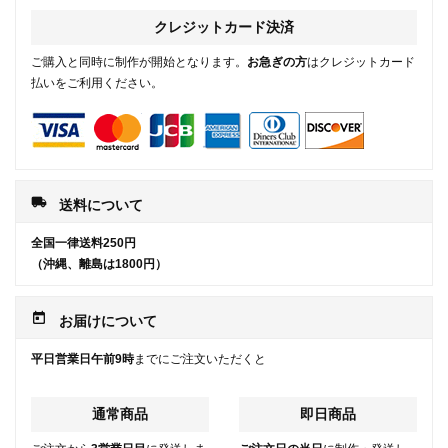
クレジットカード決済
ご購入と同時に制作が開始となります。
お急ぎの方
はクレジットカード
払いをご利用ください。
local_shipping
送料について
全国一律送料250円
（沖縄、離島は1800円）
today
お届けについて
平日営業日午前9時
までにご注文いただくと
通常商品
即日商品