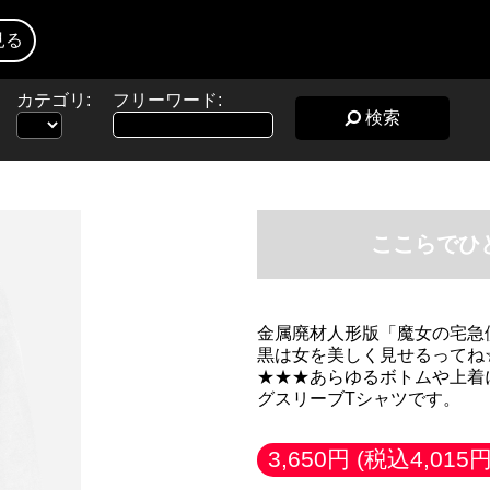
見る
カテゴリ:
フリーワード:
検索
ここらでひ
金属廃材人形版「魔女の宅急
黒は女を美しく見せるってね
★★★あらゆるボトムや上着
グスリーブTシャツです。
3,650円
(税込4,015円