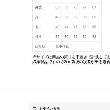
身丈
65
69
73
77
81
身巾
49
52
55
58
63
肩巾
42
44
48
52
56
袖丈
59
60
61
62
63
脇仕様
丸胴仕様
※サイズは商品の実寸を平置きで計測して
繊維製品ですので2cm前後の誤差が出る場
payment
お支払い方法