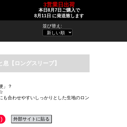
3営業日出荷
本日
8月7日
ご購入で
8月11日
に発送致します
並び替え:
と息【ロングスリーブ】
便」？
☆
にも合わせやすいしっかりとした生地のロン
)
外部サイトに貼る