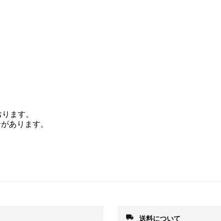
おります。
合があります。
local_shipping
送料について