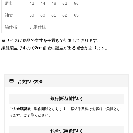
肩巾
42
44
48
52
56
袖丈
59
60
61
62
63
脇仕様
丸胴仕様
※サイズは商品の実寸を平置きで計測しております。
繊維製品ですので2cm前後の誤差が出る場合があります。
payment
お支払い方法
銀行振込(前払い)
ご入金確認後
に製作開始となります。 振込手数料はお客様ご負担とな
ります。ご了承ください。
代金引換(後払い)