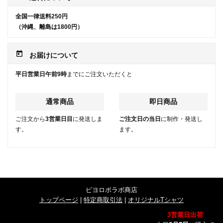
全国一律送料250円
（沖縄、離島は1800円）
today
お届けについて
平日営業日午前9時
までにご注文いただくと
通常商品
即日商品
ご注文から
3営業日目
に発送しま
ご注文日の当日
に制作・発送し
す。
ます。
ピヨロボラボ商店
トップページ
|
特定商取引法
|
オリジナルTシャツ
3営業日出荷