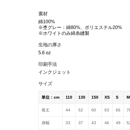
素材
綿100%
※杢グレー：綿80%、ポリエステル20%
※ホワイトのみ綿糸縫製
生地の厚さ
5.6 oz
印刷手法
インクジェット
サイズ
単位：cm
110
130
150
XS
S
M
着丈
44
52
60
63
66
7
身幅
33
37
43
46
49
5