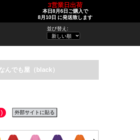
3営業日出荷
本日
8月6日
ご購入で
8月10日
に発送致します
並び替え:
なんでも屋（black）
)
外部サイトに貼る