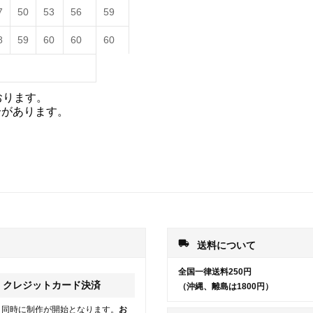
7
50
53
56
59
8
59
60
60
60
おります。
合があります。
local_shipping
送料について
全国一律送料250円
クレジットカード決済
（沖縄、離島は1800円）
と同時に制作が開始となります。
お