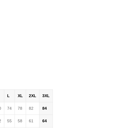
L
XL
2XL
3XL
0
74
78
82
84
2
55
58
61
64