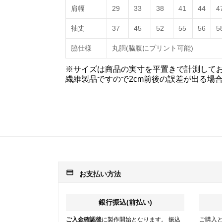
肩幅
29
33
38
41
44
4
袖丈
37
45
52
55
56
5
脇仕様
丸胴(脇腹にプリント可能)
※サイズは商品の実寸を平置きで計測して
繊維製品ですので2cm前後の誤差が出る場
payment
お支払い方法
銀行振込(前払い)
ご入金確認後
に製作開始となります。 振込
ご購入