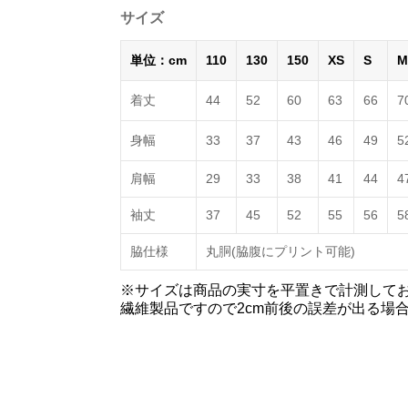
サイズ
単位：cm
110
130
150
XS
S
M
着丈
44
52
60
63
66
7
身幅
33
37
43
46
49
5
肩幅
29
33
38
41
44
4
袖丈
37
45
52
55
56
5
脇仕様
丸胴(脇腹にプリント可能)
※サイズは商品の実寸を平置きで計測して
繊維製品ですので2cm前後の誤差が出る場