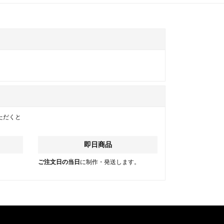
ただくと
即日商品
。
ご注文日の当日
に制作・発送します。