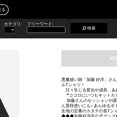
見る
カテゴリ:
フリーワード:
検索
Ki
悪魔祓い師「加藤 好洋」さ
ルTシャツ！
日々生じる変化や成長、あれ
❝ココロにいつもキットカ
加藤さんのセッションや講演
ん普段使いにも♪ あらゆる
生地の定番のカタチの長T
◆◆◆加藤好洋非公式グッズ