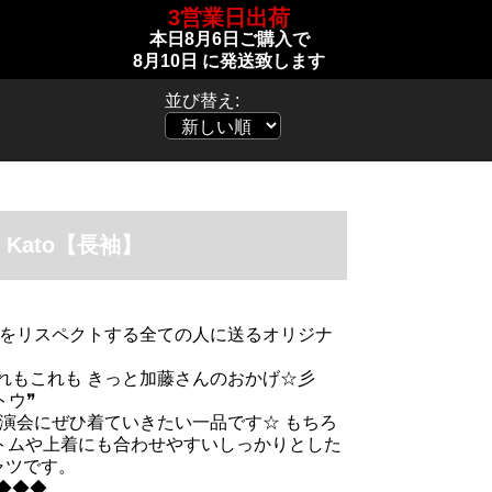
3営業日出荷
本日
8月6日
ご購入で
8月10日
に発送致します
並び替え:
t Kato【長袖】
んをリスペクトする全ての人に送るオリジナ
もこれも きっと加藤さんのおかげ☆彡
トウ❞
会にぜひ着ていきたい一品です☆ もちろ
ボトムや上着にも合わせやすいしっかりとした
シャツです。
◆◆◆