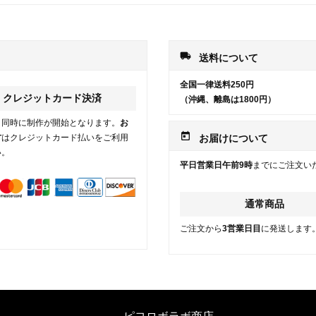
local_shipping
送料について
全国一律送料250円
クレジットカード決済
（沖縄、離島は1800円）
と同時に制作が開始となります。
お
today
方
はクレジットカード払いをご利用
お届けについて
い。
平日営業日午前9時
までにご注文い
通常商品
ご注文から
3営業日目
に発送します