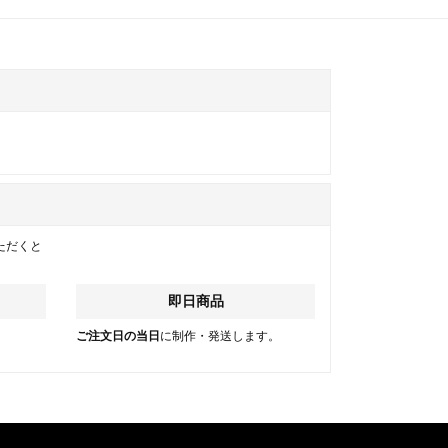
ただくと
即日商品
。
ご注文日の当日
に制作・発送します。