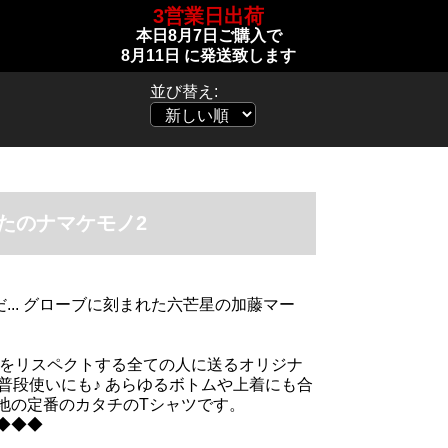
3営業日出荷
本日
8月7日
ご購入で
8月11日
に発送致します
並び替え:
たのナマケモノ2
だ... グローブに刻まれた六芒星の加藤マー
んをリスペクトする全ての人に送るオリジナ
普段使いにも♪ あらゆるボトムや上着にも合
生地の定番のカタチのTシャツです。
◆◆◆