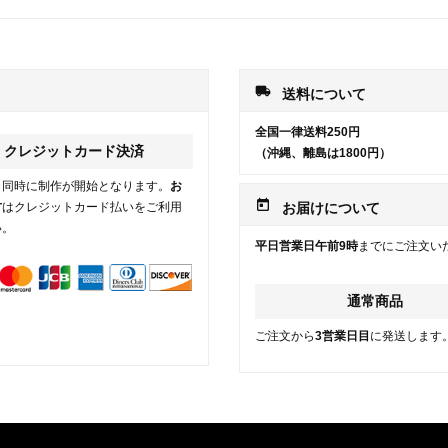
local_shipping
送料について
全国一律送料250円
クレジットカード決済
（沖縄、離島は1800円）
と同時に制作が開始となります。
お
today
方
はクレジットカード払いをご利用
お届けについて
い。
平日営業日午前9時
までにご注文い
通常商品
ご注文から
3営業日目
に発送します