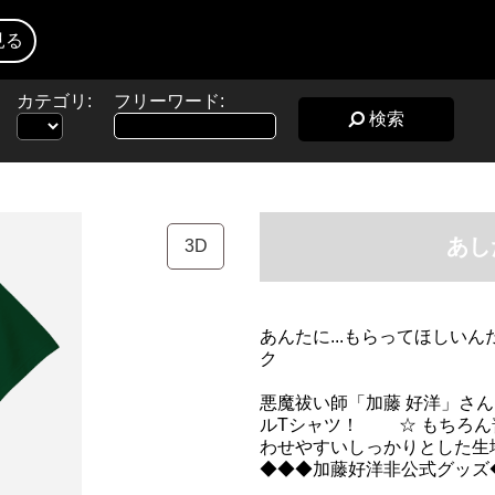
見る
カテゴリ:
フリーワード:
検索
あし
3D
あんたに...もらってほしいん
ク
悪魔祓い師「加藤 好洋」さ
ルTシャツ！ ☆ もちろん
わせやすいしっかりとした
◆◆◆加藤好洋非公式グッズ