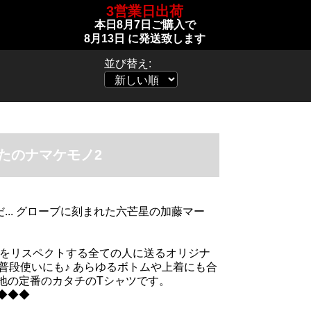
3営業日出荷
本日
8月7日
ご購入で
8月13日
に発送致します
並び替え:
たのナマケモノ2
だ... グローブに刻まれた六芒星の加藤マー
んをリスペクトする全ての人に送るオリジナ
普段使いにも♪ あらゆるボトムや上着にも合
生地の定番のカタチのTシャツです。
◆◆◆