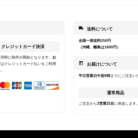
local_shipping
送料について
全国一律送料250円
クレジットカード決済
（沖縄、離島は1800円）
と同時に制作が開始となります。
お
today
方
はクレジットカード払いをご利用
お届けについて
い。
平日営業日午前9時
までにご注文い
通常商品
ご注文から
3営業日目
に発送します