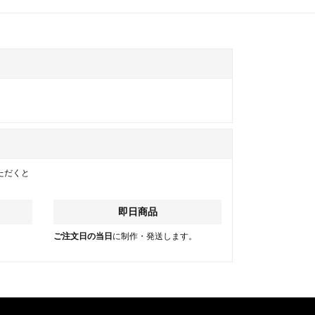
ただくと
即日商品
。
ご注文日の当日
に制作・発送します。