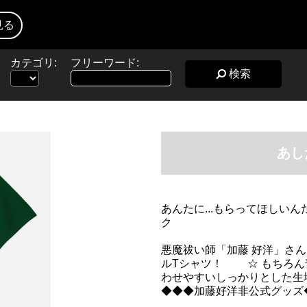
見る
カテゴリ:
フリーワード:
検索
あし
あんたに...もらってほしいん
ク
悪魔祓い師「加藤 好洋」さ
ルTシャツ！ ☆ もちろん
わせやすいしっかりとした
◆◆◆加藤好洋非公式グッズ