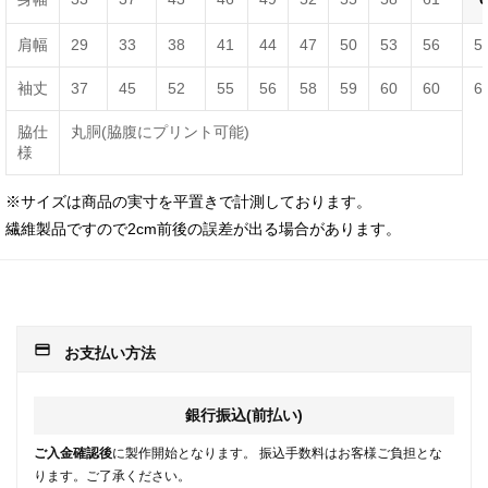
肩幅
29
33
38
41
44
47
50
53
56
5
袖丈
37
45
52
55
56
58
59
60
60
6
脇仕
丸胴(脇腹にプリント可能)
様
※サイズは商品の実寸を平置きで計測しております。
繊維製品ですので2cm前後の誤差が出る場合があります。
payment
お支払い方法
銀行振込(前払い)
ご入金確認後
に製作開始となります。 振込手数料はお客様ご負担とな
ります。ご了承ください。