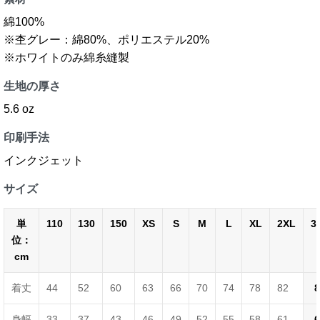
綿100%
※杢グレー：綿80%、ポリエステル20%
※ホワイトのみ綿糸縫製
生地の厚さ
5.6 oz
印刷手法
インクジェット
サイズ
単
110
130
150
XS
S
M
L
XL
2XL
3
位：
cm
着丈
44
52
60
63
66
70
74
78
82
8
身幅
33
37
43
46
49
52
55
58
61
6