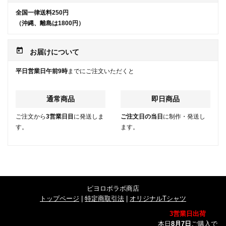
全国一律送料250円
（沖縄、離島は1800円）
today
お届けについて
平日営業日午前9時
までにご注文いただくと
通常商品
即日商品
ご注文から
3営業日目
に発送しま
ご注文日の当日
に制作・発送し
す。
ます。
ピヨロボラボ商店
トップページ
|
特定商取引法
|
オリジナルTシャツ
3営業日出荷
本日
8月7日
ご購入で