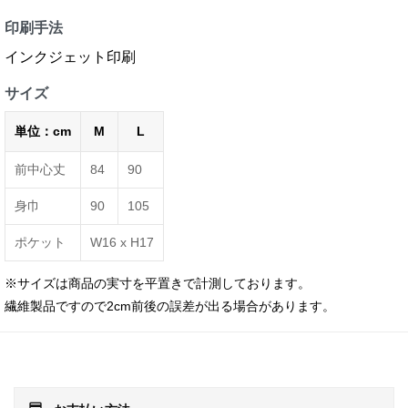
印刷手法
インクジェット印刷
サイズ
単位：cm
M
L
前中心丈
84
90
身巾
90
105
ポケット
W16 х H17
※サイズは商品の実寸を平置きで計測しております。
繊維製品ですので2cm前後の誤差が出る場合があります。
payment