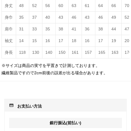
身丈
48
52
56
60
63
61
64
66
70
身巾
35
37
40
43
46
43
46
49
52
肩巾
31
33
35
38
41
36
38
44
47
袖丈
14
15
16
17
18
16
17
19
20
身長
118
130
140
150
161
157
165
163
17
※サイズは商品の実寸を平置きで計測しております。
繊維製品ですので2cm前後の誤差が出る場合があります。
payment
お支払い方法
銀行振込(前払い)