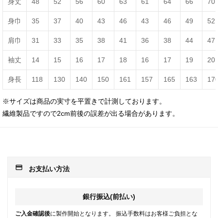
身丈
48
52
56
60
63
61
64
66
70
身巾
35
37
40
43
46
43
46
49
52
肩巾
31
33
35
38
41
36
38
44
47
袖丈
14
15
16
17
18
16
17
19
20
身長
118
130
140
150
161
157
165
163
17
※サイズは商品の実寸を平置きで計測しております。
繊維製品ですので2cm前後の誤差が出る場合があります。
payment
お支払い方法
銀行振込(前払い)
ご入金確認後
に製作開始となります。 振込手数料はお客様ご負担とな