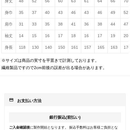
身丈
48
52
56
60
63
61
64
66
70
身巾
35
37
40
43
46
43
46
49
52
肩巾
31
33
35
38
41
36
38
44
47
袖丈
14
15
16
17
18
16
17
19
20
身長
118
130
140
150
161
157
165
163
17
※サイズは商品の実寸を平置きで計測しております。
繊維製品ですので2cm前後の誤差が出る場合があります。
payment
お支払い方法
銀行振込(前払い)
ご入金確認後
に製作開始となります。 振込手数料はお客様ご負担とな