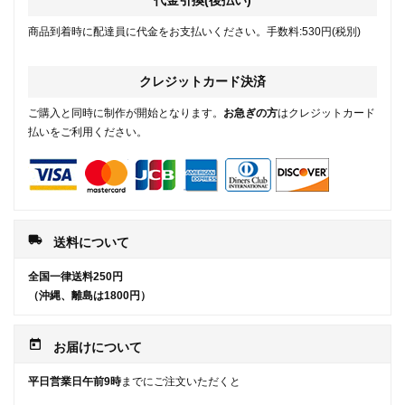
代金引換(後払い)
商品到着時に配達員に代金をお支払いください。手数料:530円(税別)
クレジットカード決済
ご購入と同時に制作が開始となります。
お急ぎの方
はクレジットカード
払いをご利用ください。
local_shipping
送料について
全国一律送料250円
（沖縄、離島は1800円）
today
お届けについて
平日営業日午前9時
までにご注文いただくと