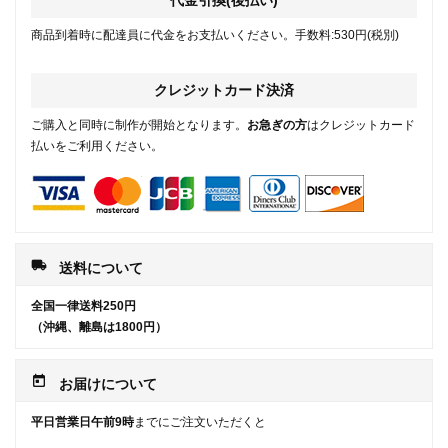
代金引換(後払い)
商品到着時に配達員に代金をお支払いください。手数料:530円(税別)
クレジットカード決済
ご購入と同時に制作が開始となります。
お急ぎの方
はクレジットカード
払いをご利用ください。
local_shipping
送料について
全国一律送料250円
（沖縄、離島は1800円）
today
お届けについて
平日営業日午前9時
までにご注文いただくと