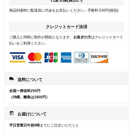
代金引換(後払い)
商品到着時に配達員に代金をお支払いください。手数料:530円(税別)
クレジットカード決済
ご購入と同時に制作が開始となります。
お急ぎの方
はクレジットカード
払いをご利用ください。
local_shipping
送料について
全国一律送料250円
（沖縄、離島は1800円）
today
お届けについて
平日営業日午前9時
までにご注文いただくと