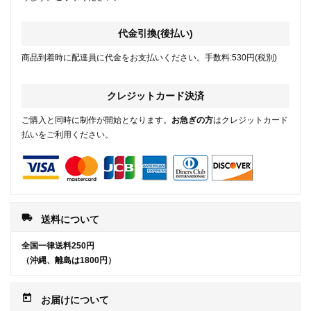
代金引換(後払い)
商品到着時に配達員に代金をお支払いください。手数料:530円(税別)
クレジットカード決済
ご購入と同時に制作が開始となります。
お急ぎの方
はクレジットカード
払いをご利用ください。
local_shipping
送料について
全国一律送料250円
（沖縄、離島は1800円）
today
お届けについて