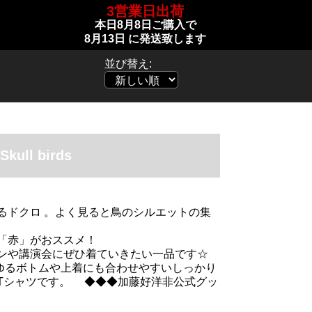
3営業日出荷
本日
8月8日
ご購入で
8月13日
に発送致します
並び替え:
Skull birds
るドクロ 。よく見ると鳥のシルエットの集
「赤」がおススメ！
ンや講演会にぜひ着ていきたい一品です☆
らゆるボトムや上着にも合わせやすいしっかり
Tシャツです。 ◆◆◆加藤好洋非公式グッ