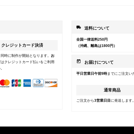
local_shipping
送料について
全国一律送料250円
クレジットカード決済
（沖縄、離島は1800円）
と同時に制作が開始となります。
お
today
方
はクレジットカード払いをご利用
お届けについて
い。
平日営業日午前9時
までにご注文い
通常商品
ご注文から
3営業日目
に発送します