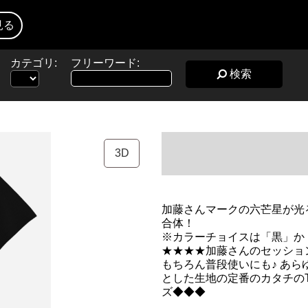
見る
カテゴリ:
フリーワード:
検索
3D
加藤さんマークの六芒星が光
合体！
※カラーチョイスは「黒」か
★★★★加藤さんのセッショ
もちろん普段使いにも♪ あ
とした生地の定番のカタチの
ズ◆◆◆