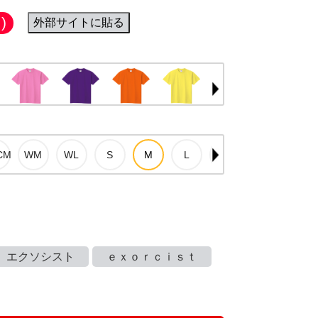
)
外部サイトに貼る
エクソシスト
ｅｘｏｒｃｉｓｔ