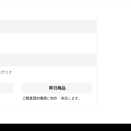
ただくと
即日商品
。
ご注文日の当日
に制作・発送します。