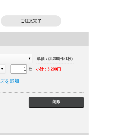
ご注文完了
ト
単価 : (3,200円×1枚)
小計 : 3,200円
枚
イズを追加
削除