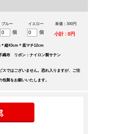
ブルー
イエロー
単価 : 300円
個
個
小計 : 0円
＊縦43cm＊底マチ12cm
不織布 リボン：ナイロン製サテン
ビスではございません。恐れ入りますが、ご注
の包製をお願いいたします。