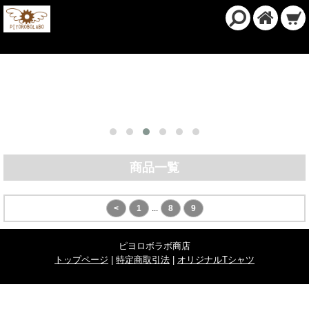
商品一覧
<
1
...
8
9
ピヨロボラボ商店
トップページ
|
特定商取引法
|
オリジナルTシャツ