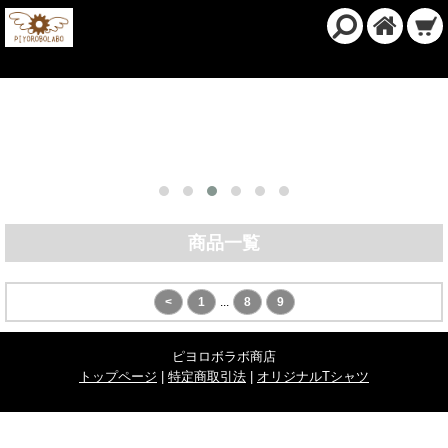
商品一覧
<
1
...
8
9
ピヨロボラボ商店
トップページ
|
特定商取引法
|
オリジナルTシャツ