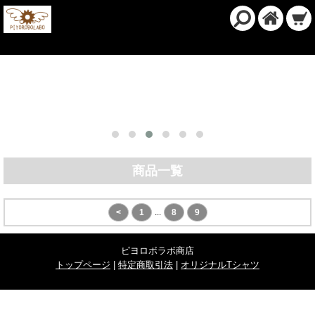
商品一覧
<
1
...
8
9
ピヨロボラボ商店
トップページ
|
特定商取引法
|
オリジナルTシャツ