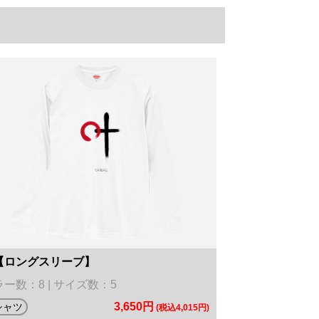
【ロングスリーブ】
ー数：8 | サイズ数：5
3,650円
シャツ
(税込4,015円)