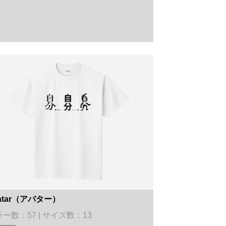
atar（アバター）
ー数：57 | サイズ数：13