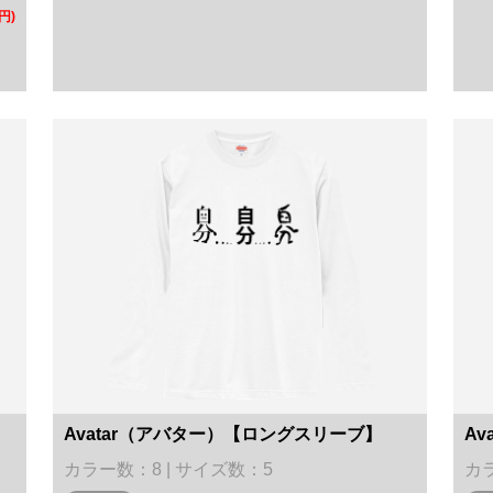
円)
Avatar（アバター）【ロングスリーブ】
Av
カラー数：8 | サイズ数：5
カラ