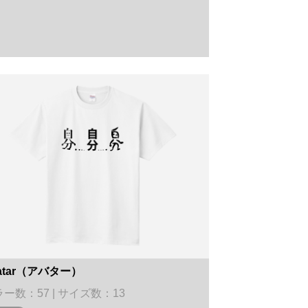
atar（アバター）
ー数：57 | サイズ数：13