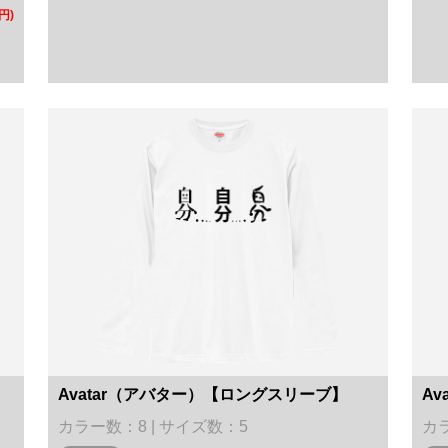
円)
Avatar（アバター）【ロングスリーブ】
Av
カラー数：8 | サイズ数：5
カラ