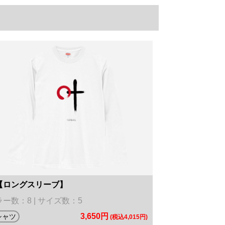
【ロングスリーブ】
ー数：8 | サイズ数：5
3,650円
シャツ
(税込4,015円)