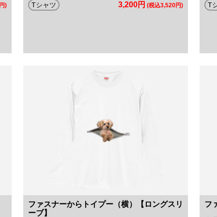
3,200円
Tシャツ
T
円)
(税込3,520円)
ファスナーからトイプー（横）【ロングスリ
フ
ーブ】