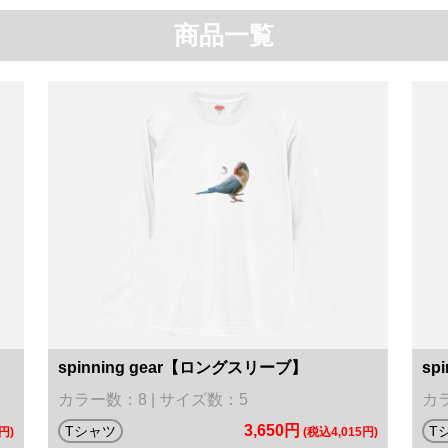
商品一覧
spinning gear【ロングスリーブ】
spi
カラー数：8 | サイズ数：5
カラ
3,650円
Tシャツ
T
円)
(税込4,015円)